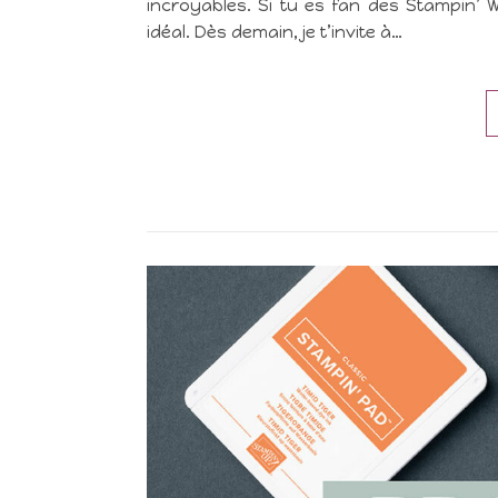
incroyables. Si tu es fan des Stampin’ W
idéal. Dès demain, je t’invite à…