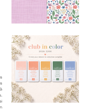
es
ts
’à
s.
si
on