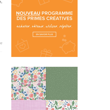
e,
re