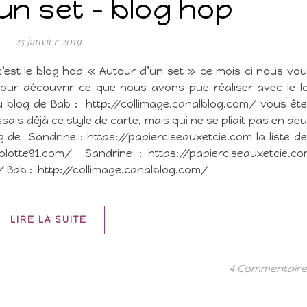
un set – blog hop
25 janvier 2019
’est le blog hop « Autour d’un set » ce mois ci nous vo
ur découvrir ce que nous avons pue réaliser avec le l
u blog de Bab : http://collimage.canalblog.com/ vous êt
sais déjà ce style de carte, mais qui ne se pliait pas en de
 de Sandrine : https://papierciseauxetcie.com la liste d
elolotte91.com/ Sandrine : https://papierciseauxetcie.c
 Bab : http://collimage.canalblog.com/
LIRE LA SUITE
4 Commentair