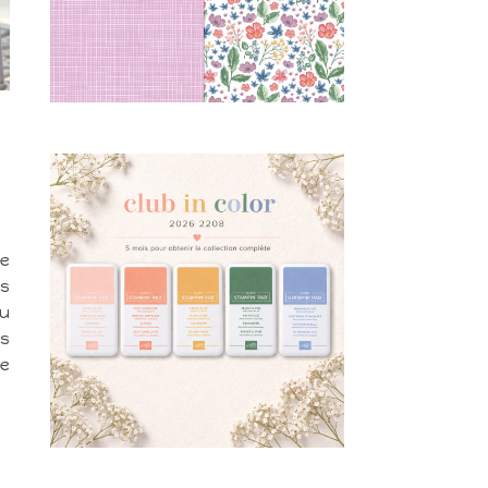
ne
ns
du
ns
je