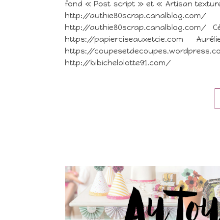
fond « Post script » et « Artisan textu
http://authie80scrap.canalblog.
http://authie80scrap.canalblog.com/ Cé
https://papierciseauxetcie.com Au
https://coupesetdecoupes.wordpress.
http://bibichelolotte91.com/