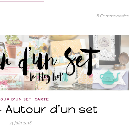
5 Commentair
,
OUR D'UN SET
CARTE
– Autour d’un set
25 juin 2018