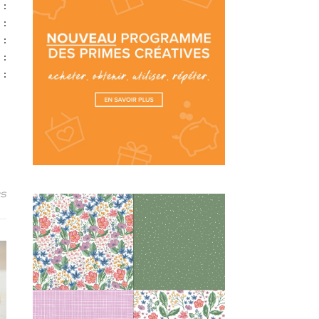
 :
:
 :
:
 :
es