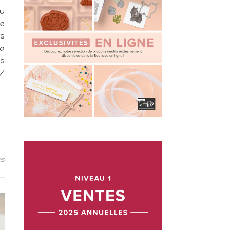
du
te
us
la
is
m/
es