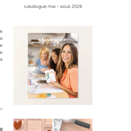
catalogue mai - aout 2026
ce
si
de
de
os
re