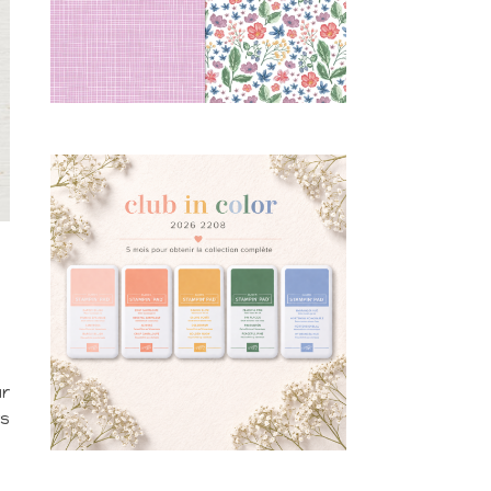
ur
rs