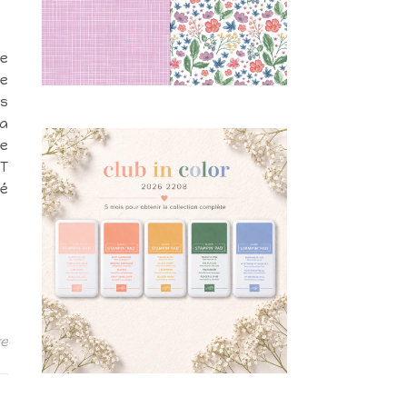
ie
ne
es
ra
le
ET
né
re