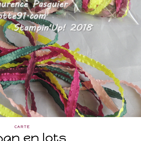
CARTE
an en lots