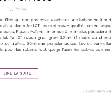
14 juin 2018
in de filles qui non pas envie d’acheter une bobine de 9 m 
s dit « idée » 1er LOT les mini-ruban gaufré 1 cm de large
 baies, Figues fraîche, Limonade à la limette, poussière 
le lot 2e LOT ruban gros grain 3.2mm (1 mètre de chaq
p de trèfles, Généreux pamplemousse, Lèvres vermeille
ila pour les rubans faut que je fasse les autres paieme
LIRE LA SUITE
2 Commentair