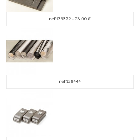
ref 135862 – 23.00 €
ref 138444