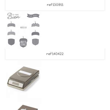
ref 130911
ref 140422