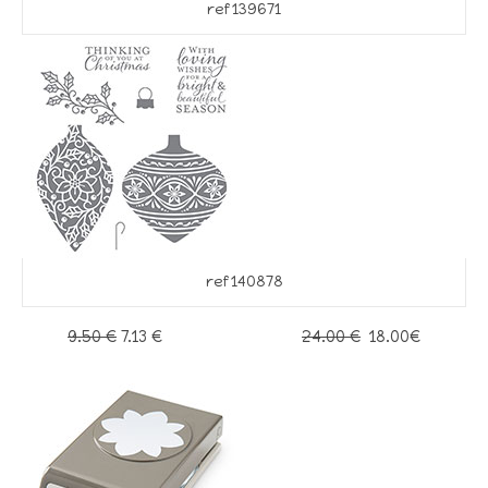
ref 139671
ref 140878
9.50 €
7.13 €
24.00 €
18.00€