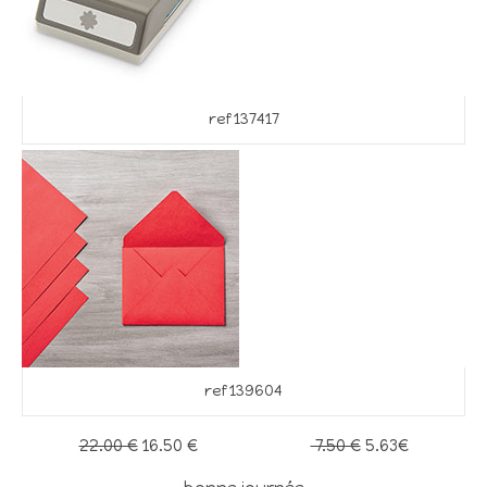
ref 137417
ref 139604
22.00 €
16.50 €
7.50 €
5.63€