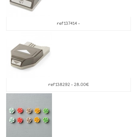
ref 137414 –
ref 138292 – 28.00€