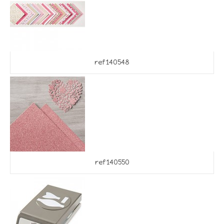
ref 140548
ref 140550