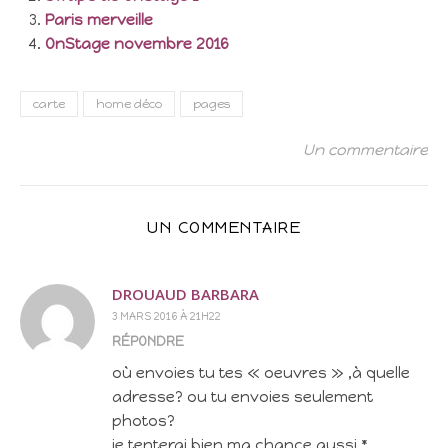
Paris merveille
OnStage novembre 2016
carte
home déco
pages
Un commentaire
UN COMMENTAIRE
DROUAUD BARBARA
3 MARS 2016 À 21H22
RÉPONDRE
où envoies tu tes « oeuvres » ,à quelle
adresse? ou tu envoies seulement
photos?
je tenterai bien ma chance aussi *