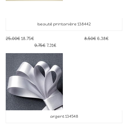
beauté printanière 138442
25.00€
18.75€
8.50€
6.38€
9.75€
7.31€
argent 134548