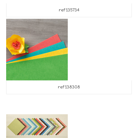
ref 135734
ref 138308