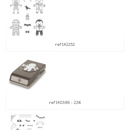
ref 142252
ref 140396 – 22€