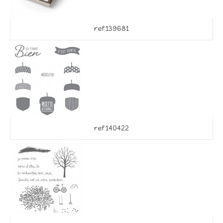
ref 139681
ref 140422