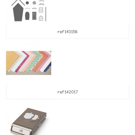
ref 143156
ref 142017