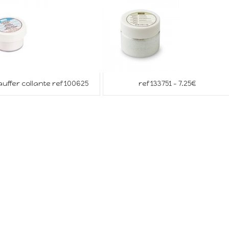
uffer collante ref 100625
ref 133751 – 7.25€