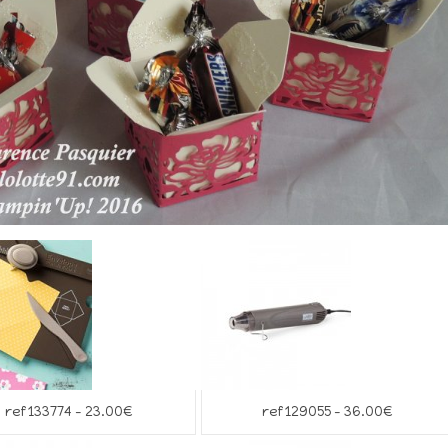
ref 133774 – 23.00€
ref 129055 – 36.00€