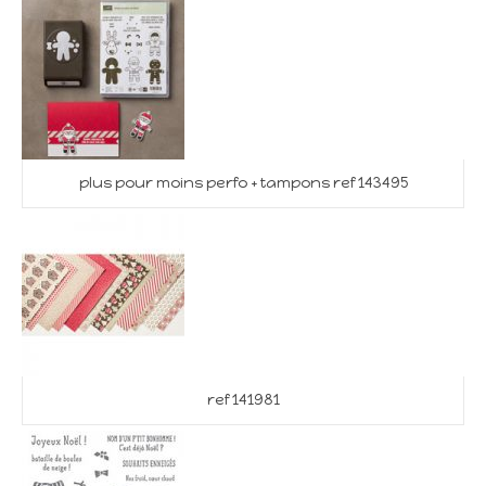
plus pour moins perfo + tampons ref 143495
ref 141981