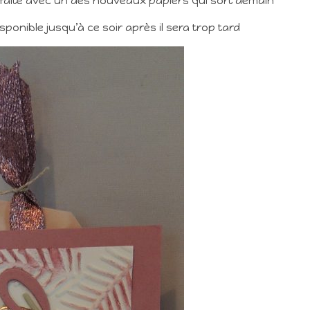
 faite avec un des nouveaux papiers qui sort demain
sponible jusqu’à ce soir après il sera trop tard