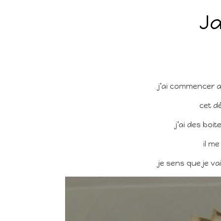
Ja
j’ai commencer a 
cet d
j’ai des boi
il me
je sens que je va