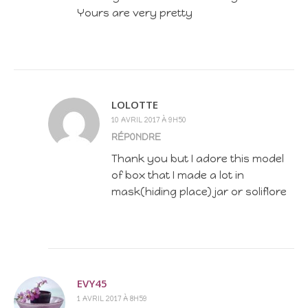
Yours are very pretty
LOLOTTE
10 AVRIL 2017 À 9H50
RÉPONDRE
Thank you but I adore this model
of box that I made a lot in
mask(hiding place) jar or soliflore
EVY45
1 AVRIL 2017 À 8H59