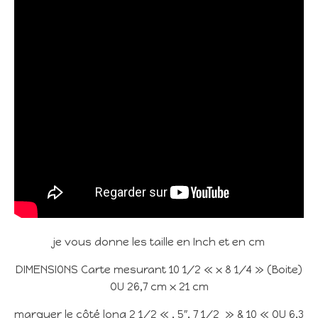
je vous donne les taille en Inch et en cm
DIMENSIONS Carte mesurant 10 1/2 « x 8 1/4 » (Boite)
OU 26,7 cm x 21 cm
marquer le côté long 2 1/2 « , 5″, 7 1/2 » & 10 « OU 6,3