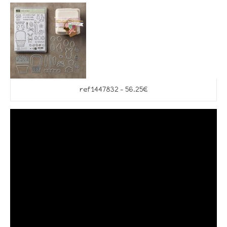
ref 1447832 – 56.25€