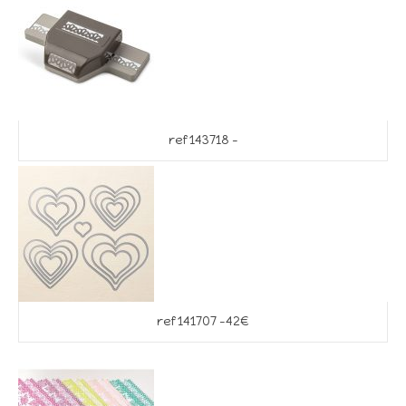
ref 143718 –
ref 141707 -42€