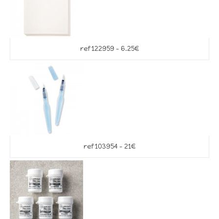
ref 122959 – 6.25€
ref 103954 – 21€