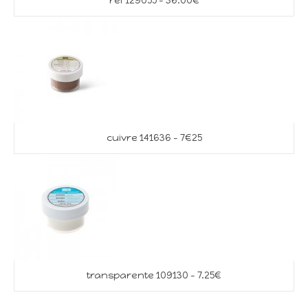
ref 129055 – 36.00€
cuivre 141636 – 7€25
transparente 109130 – 7.25€