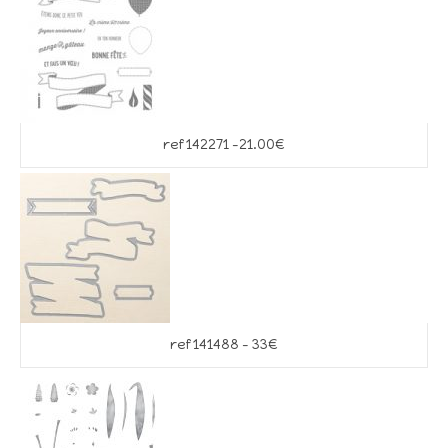
ref 142271 -21.00€
ref 141488 – 33€