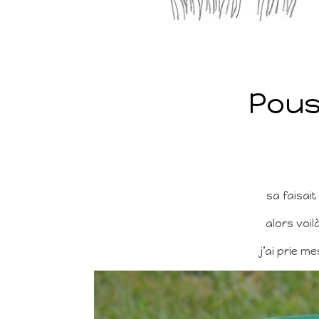
Pous
sa faisai
alors voil
j’ai prie m