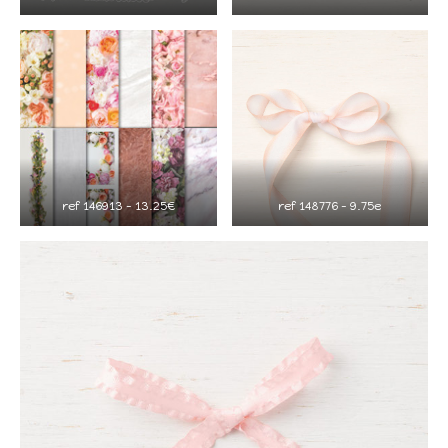
ref 146913 – 13.25€
ref 148776 – 9.75e