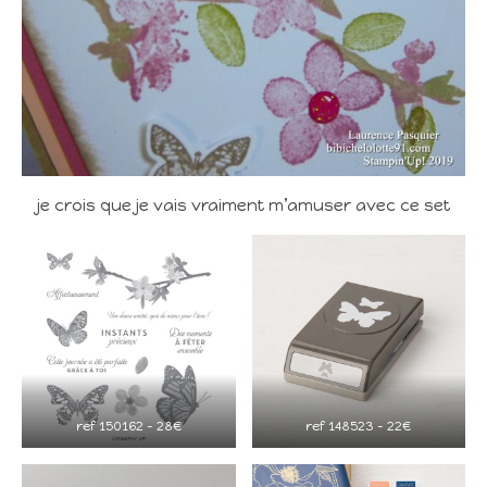
je crois que je vais vraiment m’amuser avec ce set
ref 150162 – 28€
ref 148523 – 22€