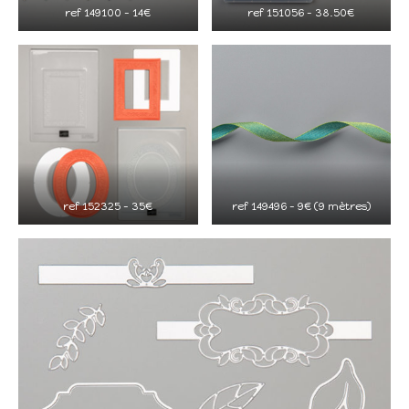
ref 149100 – 14€
ref 151056 – 38.50€
ref 152325 – 35€
ref 149496 – 9€ (9 mètres)