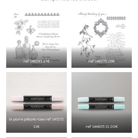
ref 149281 27€
ref 149275 25€
la paire pétale rose ref 147272
11€
ref 144605 11.00€