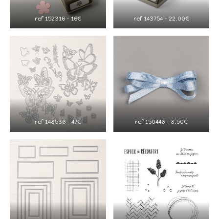
ref 152316 – 16€
ref 143754 – 22.00€
ref 148536 – 47€
ref 150446 – 8.50€