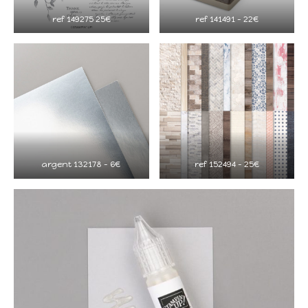
ref 149275 25€
ref 141491 – 22€
argent 132178 – 6€
ref 152494 – 25€