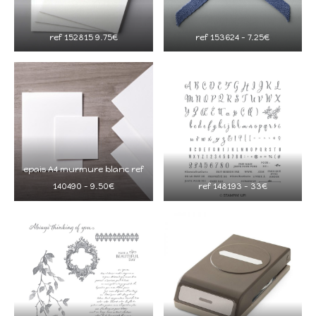
ref 152815 9.75€
ref 153624 – 7.25€
epais A4 murmure blanc ref
140490 – 9.50€
ref 148193 – 33€