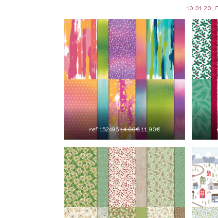
10.01.20
ref 152495
14.00€
11.90€