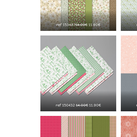
ref 153487
14.00€
11.90€
ref 150432
14.00€
11.90€