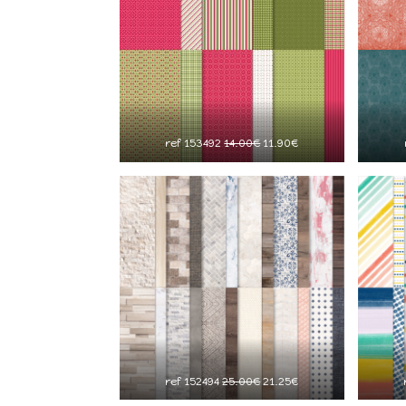
ref 153492
14.00€
11.90€
ref 152494
25.00€
21.25€