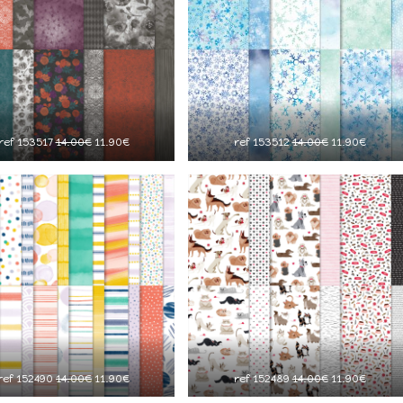
ref 153517
14.00€
11.90€
ref 153512
14.00€
11.90€
ref 152490
14.00€
11.90€
ref 152489
14.00€
11.90€