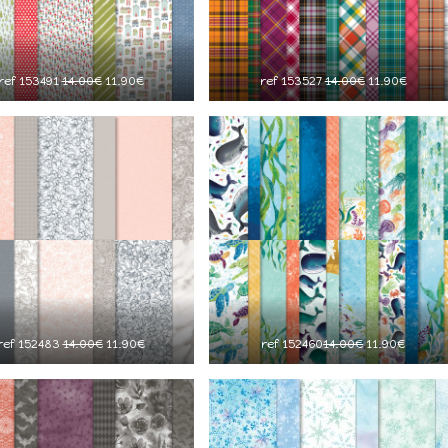
ref 153491
14.00€
11.90€
ref 153527
14.00€
11.90€
ref 152483
14.00€
11.90€
ref 152460
14.00€
11.90€