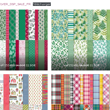
_FLYER_DSP_SALE_FR
Télécharger
ref 153489
14.00€
11.90€
ref152492
14.00€
11.90€