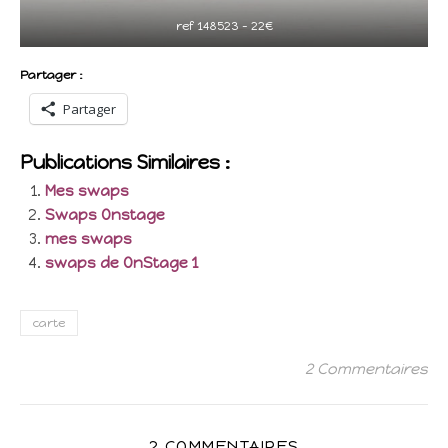
ref 148523 – 22€
Partager :
Partager
Publications Similaires :
Mes swaps
Swaps Onstage
mes swaps
swaps de OnStage 1
carte
2 Commentaires
2 COMMENTAIRES