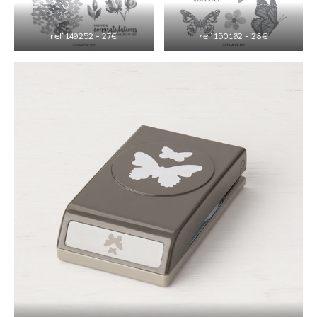
ref 149252 – 27€
ref 150162 – 28€