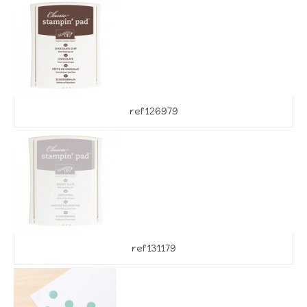
ref 126979
ref 131179