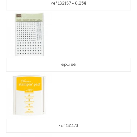
ref 132137 – 6.25€
epuisé
ref 131173