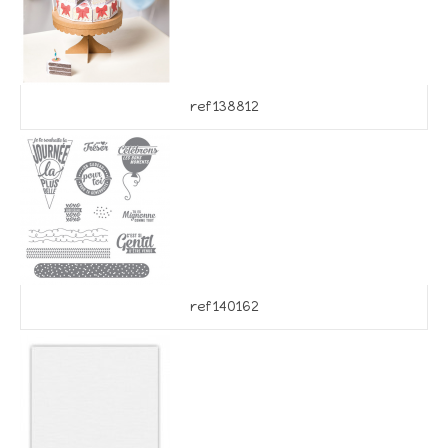
ref 138812
ref 140162