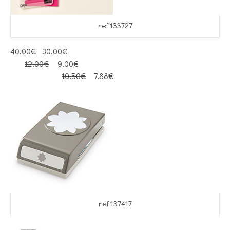
ref 133727
40.00€
30.00€
12.00€
9.00€
10.50€
7.88€
ref 137417