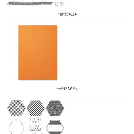
ref 134114
ref 133684