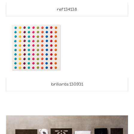
ref 134138
brillants 130931