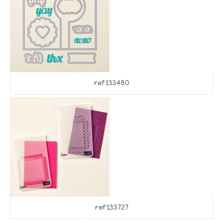
ref 133480
ref 133727