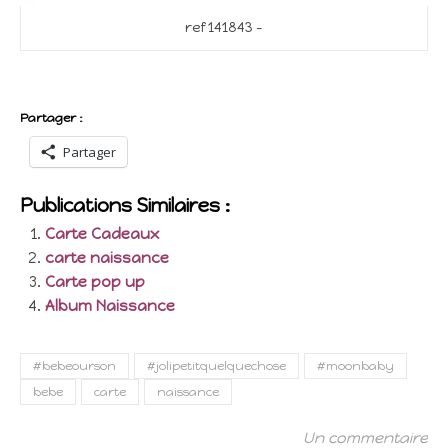
ref 141843 –
Partager :
Partager
Publications Similaires :
Carte Cadeaux
carte naissance
Carte pop up
Album Naissance
#bebeourson
#jolipetitquelquechose
#moonbaby
bebe
carte
naissance
Un commentaire