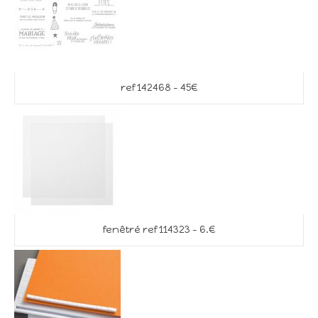
ref 142468 – 45€
fenêtré ref 114323 – 6.€