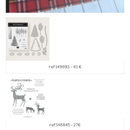
ref 149993 – 61 €
ref 148845 – 27€