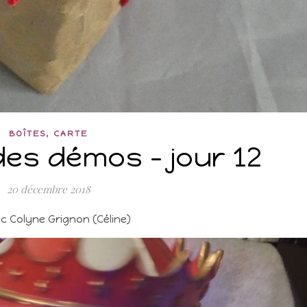
,
BOÎTES
CARTE
des démos – jour 12
20 décembre 2018
ec Colyne Grignon (Céline)