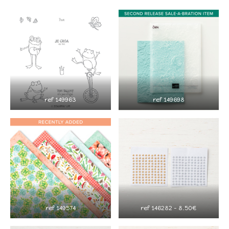
ref 149963
ref 149698
ref 149574
ref 146282 – 8.50€