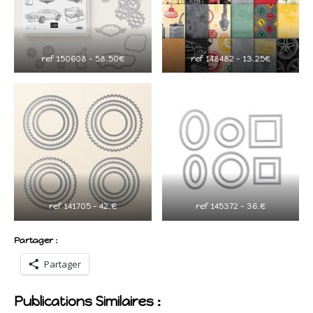
ref 150608 – 58.50€
ref 148482 – 13.25€
ref 141705 – 42.€
ref 145372 – 36.€
Partager :
Partager
Publications Similaires :