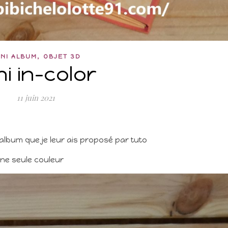
,
INI ALBUM
OBJET 3D
ni in-color
11 juin 2021
i album que je leur ais proposé par tuto
’une seule couleur