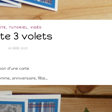
,
,
RTE
TUTORIEL
VIDÉO
te 3 volets
10 juin 2021
ation d’une carte
omme, anniversaire, fête…