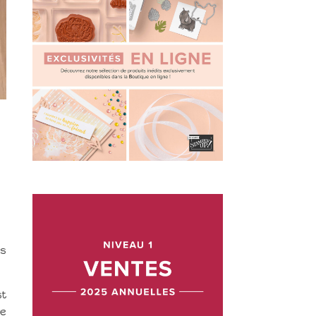
os
st
re