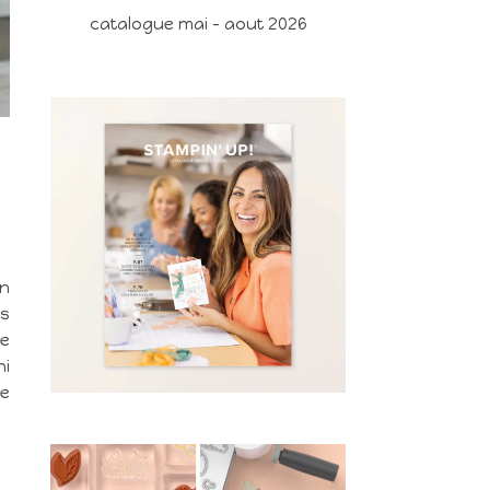
catalogue mai - aout 2026
en
es
le
ni
ce