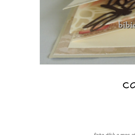
ca
faite déjà a mes a