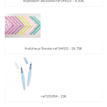
explosion de baies ref 144133 – 8.50€
fraîcheur florale ref 144131 – 26.75€
ref 103954 – 21€