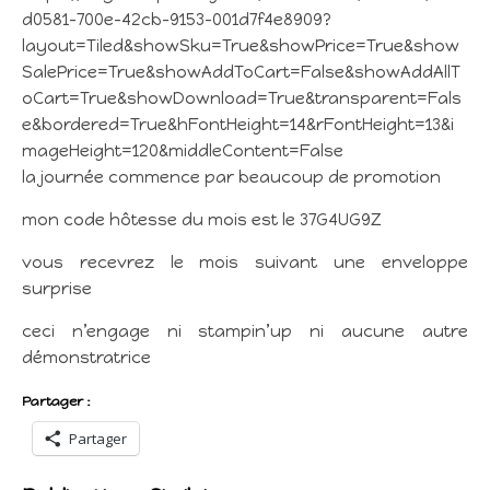
d0581-700e-42cb-9153-001d7f4e8909?
layout=Tiled&showSku=True&showPrice=True&show
SalePrice=True&showAddToCart=False&showAddAllT
oCart=True&showDownload=True&transparent=Fals
e&bordered=True&hFontHeight=14&rFontHeight=13&i
mageHeight=120&middleContent=False
la journée commence par beaucoup de promotion
mon code hôtesse du mois est le 37G4UG9Z
vous recevrez le mois suivant une enveloppe
surprise
ceci n’engage ni stampin’up ni aucune autre
démonstratrice
Partager :
Partager